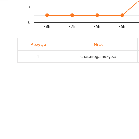
2
0
-8h
-7h
-6h
-5h
Pozycja
Nick
1
chat.megamozg.su