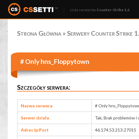
Lista serwerów
Counter-Strike 1.6
Strona Główna
»
Serwery Counter Strike 1.
# Only hns_Floppytown
Szczegóły serwera:
Nazwa serwera
# Only hns_Floppytow
Serwer działa
Tak, Brak problemów i 
Adres Ip:Port
46.174.53.213:27015