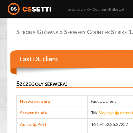
Lista serwerów
Counter-Strike 1.6
Strona Główna
»
Serwery Counter Strike 1.
Fast DL client
Szczegóły serwera:
Nazwa serwera
Fast DL client
Serwer działa
Tak,
Występują ostrze
Adres Ip:Port
46.174.52.26:27232