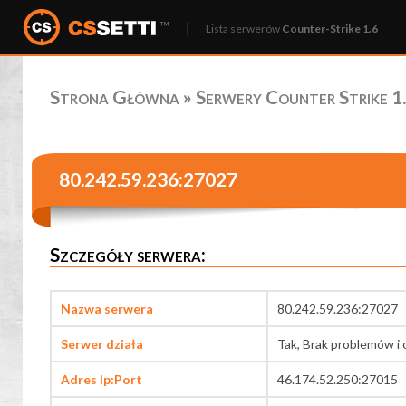
Lista serwerów
Counter-Strike 1.6
Strona Główna
»
Serwery Counter Strike 1.
80.242.59.236:27027
Szczegóły serwera:
Nazwa serwera
80.242.59.236:27027
Serwer działa
Tak, Brak problemów i 
Adres Ip:Port
46.174.52.250:27015