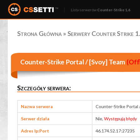
Lista serwerów
Counter-Strike 1.6
Strona Główna
»
Serwery Counter Strike 1.
Counter-Strike Portal / [Svoy] Team
(Off
Szczegóły serwera:
Nazwa serwera
Counter-Strike Portal 
Serwer działa
Nie,
Występują błędy
Adres Ip:Port
46.174.52.17:27235