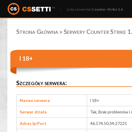
Lista serwerów
Counter-Strike 1.6
Strona Główna
»
Serwery Counter Strike 1.
l 18+
Szczegóły serwera:
Nazwa serwera
l 18+
Serwer działa
Tak, Brak problemów i 
Adres Ip:Port
46.174.50.34:27221