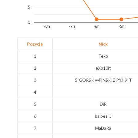
5
0
-8h
-7h
-6h
-5h
Pozycja
Nick
1
Teko
2
eXp10it
3
5IGOR$K @FIN$KIE PYJI9IT
4
5
DiR
6
balbes ;J
7
MaDaRa