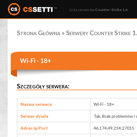
Lista serwerów
Counter-Strike 1.6
Strona Główna
»
Serwery Counter Strike 1.
Wi-Fi - 18+
Szczegóły serwera:
Nazwa serwera
Wi-Fi - 18+
Serwer działa
Tak, Brak problemów i 
Adres Ip:Port
46.174.49.214:27015