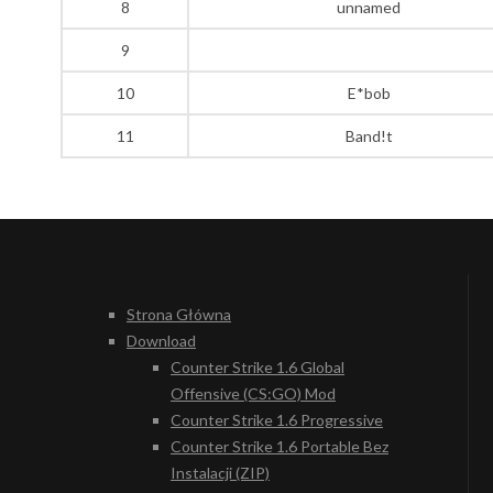
8
unnamed
9
10
E*bob
11
Band!t
Strona Główna
Download
Counter Strike 1.6 Global
Offensive (CS:GO) Mod
Counter Strike 1.6 Progressive
Counter Strike 1.6 Portable Bez
Instalacji (ZIP)