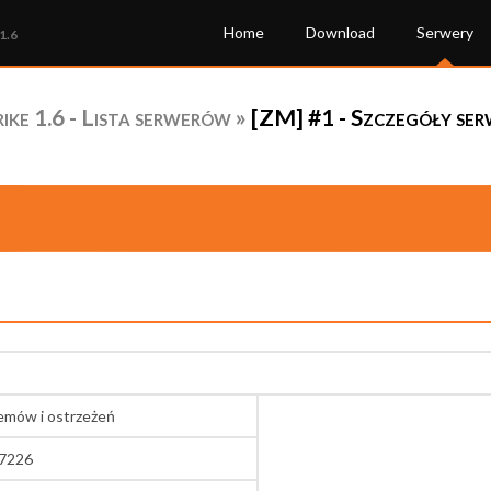
Home
Download
Serwery
1.6
ke 1.6 - Lista serwerów
»
[ZM] #1 - Szczegóły se
lemów i ostrzeżeń
27226