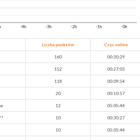
h
-4h
-3h
-2h
-1h
-0h
Liczba punktów
Czas online
160
00:30:29
152
00:27:03
118
00:09:54
20
00:10:57
me
12
05:05:44
**
10
00:30:27
10
05:05:44