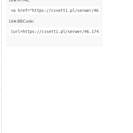
<a href="https://cssetti.pl/serwer/46.174.48.49:272
Link BBCode:
[url=https://cssetti.pl/serwer/46.174.48.49:27226]Z