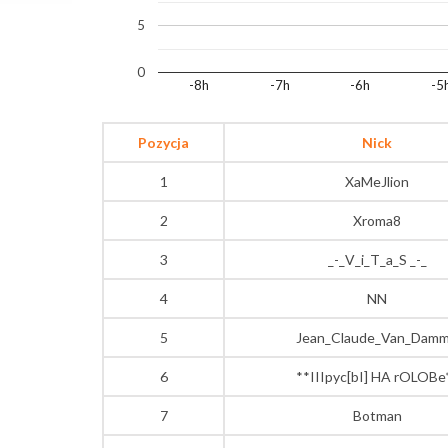
5
0
-8h
-7h
-6h
-5
Pozycja
Nick
1
XaMeJlion
2
Xroma8
3
_-_V_i_T_a_S _-_
4
NN
5
Jean_Claude_Van_Dam
6
**IIIpyc[bI] HA rOLOBe
7
Botman