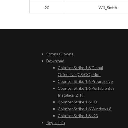
20
Will_Smith
Strona Główna
Download
Counter Strike 1.6 Global
Offensive (CS:GO) Mod
Counter Strike 1.6 Progressive
Counter Strike 1.6 Portable Bez
Instalacji (ZIP)
Counter Strike 1.6 HD
Counter Strike 1.6 Windows 8
Counter Strike 1.6 v23
Regulamin