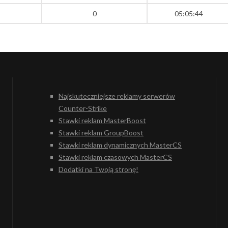
0
05:05:44
Najskuteczniejsze reklamy serwerów
Counter-Strike
Stawki reklam MasterBoost
Stawki reklam GroupBoost
Stawki reklam dynamicznych MasterCS
Stawki reklam czasowych MasterCS
Dodatki na Twoją stronę!