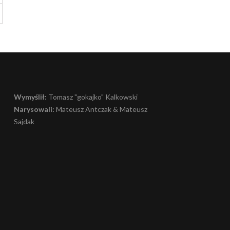
Wymyślił:
Tomasz "gokajko" Kalkowski
Narysowali:
Mateusz Antczak & Mateusz
Sajdak