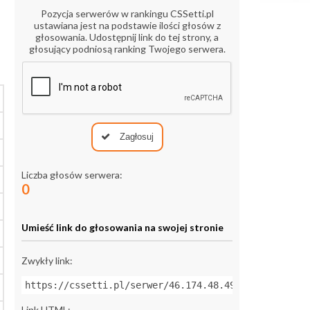
Pozycja serwerów w rankingu CSSetti.pl
ustawiana jest na podstawie ilości głosów z
głosowania. Udostępnij link do tej strony, a
głosujący podniosą ranking Twojego serwera.
Zagłosuj
Liczba głosów serwera:
0
Umieść link do głosowania na swojej stronie
Zwykły link:
https://cssetti.pl/serwer/46.174.48.49:27226
Link HTML: