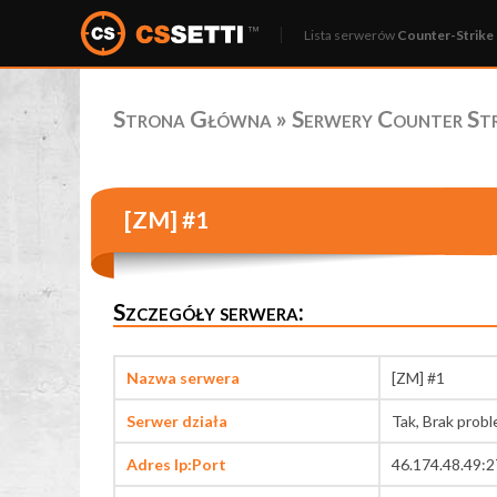
Lista serwerów
Counter-Strike 
Strona Główna
»
Serwery Counter Stri
[ZM] #1
Szczegóły serwera:
Nazwa serwera
[ZM] #1
Serwer działa
Tak, Brak prob
Adres Ip:Port
46.174.48.49: