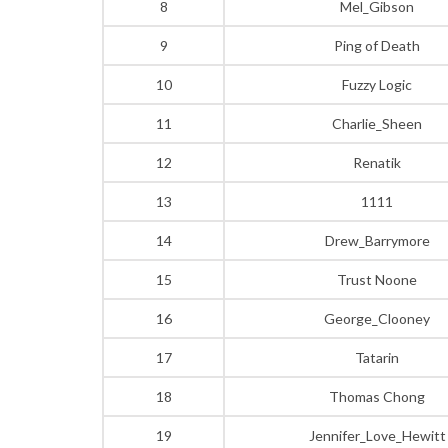
8
Mel_Gibson
9
Ping of Death
10
Fuzzy Logic
11
Charlie_Sheen
12
Renatik
13
1111
14
Drew_Barrymore
15
Trust Noone
16
George_Clooney
17
Tatarin
18
Thomas Chong
19
Jennifer_Love_Hewitt