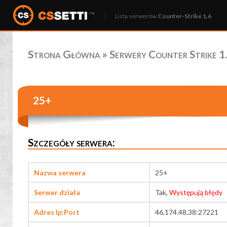
Lista serwerów
Counter-Strike 1.6
Strona Główna
»
Serwery Counter Strike 1.
25+
Szczegóły serwera:
Nazwa serwera
25+
Serwer działa
Tak,
Występują błędy
Adres Ip:Port
46.174.48.38:27221