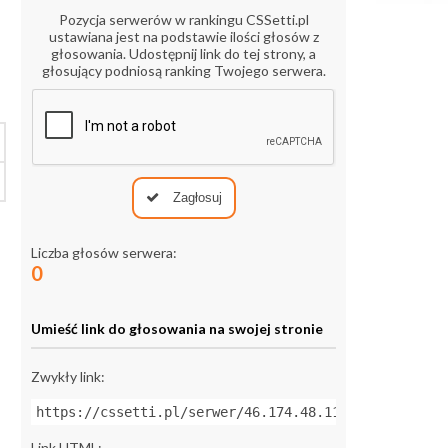
Pozycja serwerów w rankingu CSSetti.pl
ustawiana jest na podstawie ilości głosów z
głosowania. Udostępnij link do tej strony, a
głosujący podniosą ranking Twojego serwera.
Zagłosuj
Liczba głosów serwera:
0
Umieść link do głosowania na swojej stronie
Zwykły link:
https://cssetti.pl/serwer/46.174.48.111:27015
Link HTML: