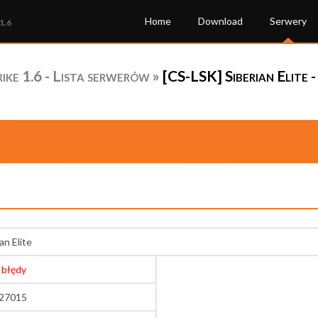
Home
Download
Serwery
1.6
ke 1.6 - Lista serwerów
»
[CS-LSK] Siberian Elite 
an Elite
 błędy
:27015