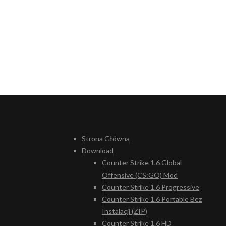
Strona Główna
Download
Counter Strike 1.6 Global
Offensive (CS:GO) Mod
Counter Strike 1.6 Progressive
Counter Strike 1.6 Portable Bez
Instalacji (ZIP)
Counter Strike 1.6 HD