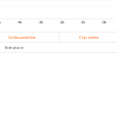
h
-4h
-3h
-2h
-1h
-0h
Liczba punktów
Czas online
Brak graczy