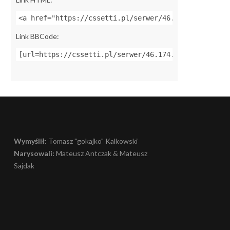
<a href="https://cssetti.pl/serwer/46.174.48.111:27
Link BBCode:
[url=https://cssetti.pl/serwer/46.174.48.111:27015]
Wymyślił:
Tomasz "gokajko" Kalkowski
Narysowali:
Mateusz Antczak & Mateusz
Sajdak