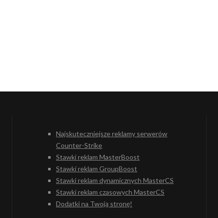
Najskuteczniejsze reklamy serwerów
Counter-Strike
Stawki reklam MasterBoost
Stawki reklam GroupBoost
Stawki reklam dynamicznych MasterCS
Stawki reklam czasowych MasterCS
Dodatki na Twoją stronę!