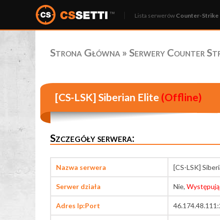
Lista serwerów
Counter-Strike 
Strona Główna
»
Serwery Counter Stri
[CS-LSK] Siberian Elite
(Offline)
Szczegóły serwera:
Nazwa serwera
[CS-LSK] Siberi
Serwer działa
Nie,
Występują
Adres Ip:Port
46.174.48.111