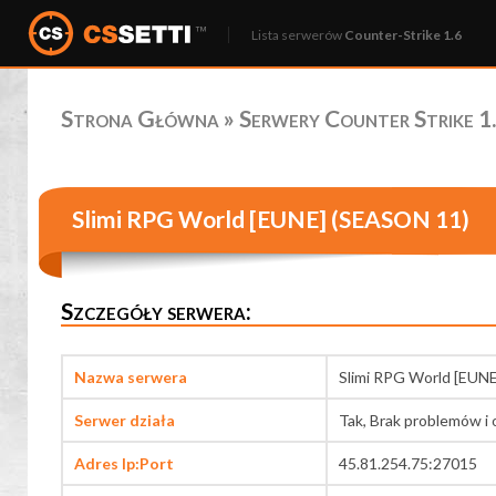
Lista serwerów
Counter-Strike 1.6
Strona Główna
»
Serwery Counter Strike 1.
Slimi RPG World [EUNE] (SEASON 11)
Szczegóły serwera:
Nazwa serwera
Slimi RPG World [EUN
Serwer działa
Tak, Brak problemów i 
Adres Ip:Port
45.81.254.75:27015