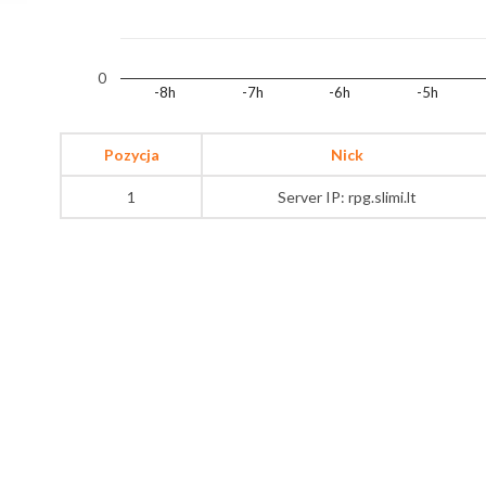
0
-8h
-7h
-6h
-5h
Pozycja
Nick
1
Server IP: rpg.slimi.lt