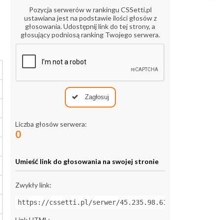
Pozycja serwerów w rankingu CSSetti.pl
ustawiana jest na podstawie ilości głosów z
głosowania. Udostępnij link do tej strony, a
głosujący podniosą ranking Twojego serwera.
Zagłosuj
Liczba głosów serwera:
0
Umieść link do głosowania na swojej stronie
Zwykły link:
https://cssetti.pl/serwer/45.235.98.61:27019
Link HTML: