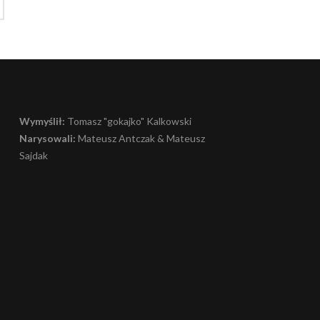
Wymyślił:
Tomasz "gokajko" Kalkowski
Narysowali:
Mateusz Antczak & Mateusz
Sajdak