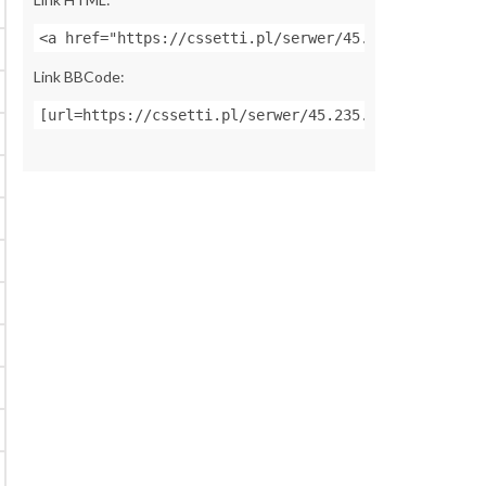
<a href="https://cssetti.pl/serwer/45.235.98.61:270
Link BBCode:
[url=https://cssetti.pl/serwer/45.235.98.61:27019]Z