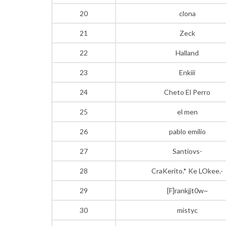
20
clona
21
Zeck
22
Halland
23
Enkiii
24
Cheto El Perro
25
el men
26
pablo emilio
27
Santiovs-
28
CraKerito.* Ke LOkee.-
29
[F]rankjjt0w~
30
mistyc