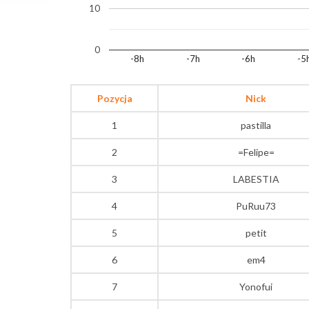
10
0
-8h
-7h
-6h
-5
Pozycja
Nick
1
pastilla
2
=Felipe=
3
LABESTIA
4
PuRuu73
5
petit
6
em4
7
Yonofui