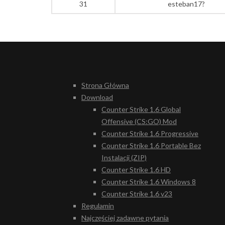
31
esteban17?
Strona Główna
Download
Counter Strike 1.6 Global
Offensive (CS:GO) Mod
Counter Strike 1.6 Progressive
Counter Strike 1.6 Portable Bez
Instalacji (ZIP)
Counter Strike 1.6 HD
Counter Strike 1.6 Windows 8
Counter Strike 1.6 v23
Regulamin
Najczęściej zadawne pytania