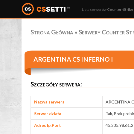
Lista serwerów
Counter-Strike 
Strona Główna
»
Serwery Counter Stri
ARGENTINA CS INFERNO I
Szczegóły serwera:
Nazwa serwera
ARGENTINA C
Serwer działa
Tak, Brak prob
Adres Ip:Port
45.235.98.61: