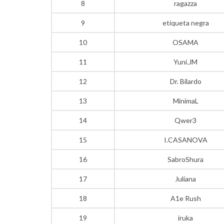
8
ragazza
9
etiqueta negra
10
OSAMA
11
Yuni.JM
12
Dr. Bilardo
13
MinimaL
14
Qwer3
15
I.CASANOVA
16
SabroShura
17
Juliana
18
A1e Rush
19
iruka