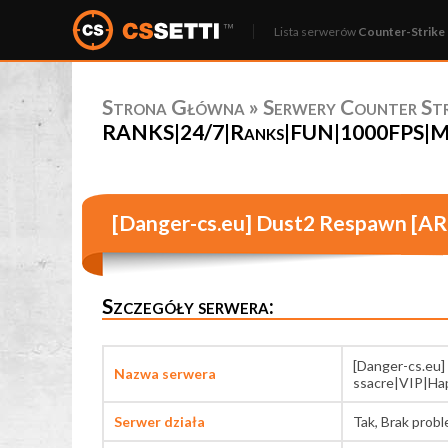
Lista serwerów
Counter-Strike 
Strona Główna
»
Serwery Counter Stri
RANKS|24/7|Ranks|FUN|1000FPS|MEL
[Danger-cs.eu] Dust2 Respawn [
Szczegóły serwera:
[Danger-cs.e
Nazwa serwera
ssacre|VIP|Ha
Serwer działa
Tak, Brak prob