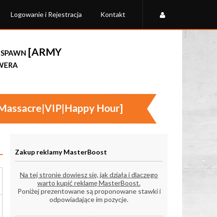
Logowanie i Rejestracja
Kontakt
Respawn [ARMY
wera
Massacre|VIP|Happy Hour]
Zakup reklamy MasterBoost
Na tej stronie dowiesz się, jak działa i dlaczego
warto kupić reklamę MasterBoost.
Poniżej prezentowane są proponowane stawki i
odpowiadające im pozycje.