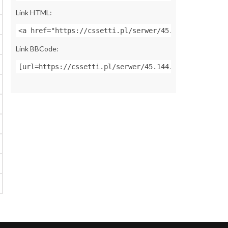
Link HTML:
<a href="https://cssetti.pl/serwer/45.144.155.170:2
Link BBCode:
[url=https://cssetti.pl/serwer/45.144.155.170:27019