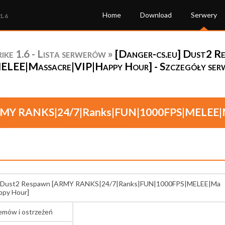
Home
Download
Serwery
1.6
ke 1.6 - Lista serwerów
»
[Danger-cs.eu] Dust2 
EE|Massacre|VIP|Happy Hour] - Szczegóły ser
ARMY RANKS|24/7|Ranks|FUN|1000FPS|MELEE|
u] Dust2 Respawn [ARMY RANKS|24/7|Ranks|FUN|1000FPS|MELEE|Ma
ppy Hour]
lemów i ostrzeżeń