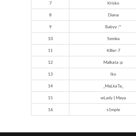
7
Krisko
8
Diana
9
Babyy :*
10
Semka
11
Killer-7
12
Malkata ;p
13
Iko
14
_MaLkaTa_
15
wLady | Maya
16
s1mple