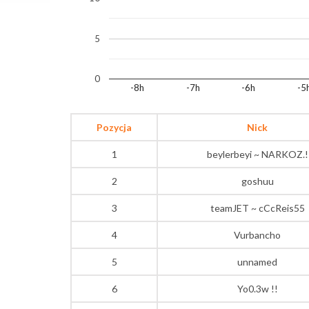
5
0
-8h
-7h
-6h
-5
Pozycja
Nick
1
beylerbeyi ~ NARKOZ.!
2
goshuu
3
teamJET ~ cCcReis55
4
Vurbancho
5
unnamed
6
Yo0.3w !!