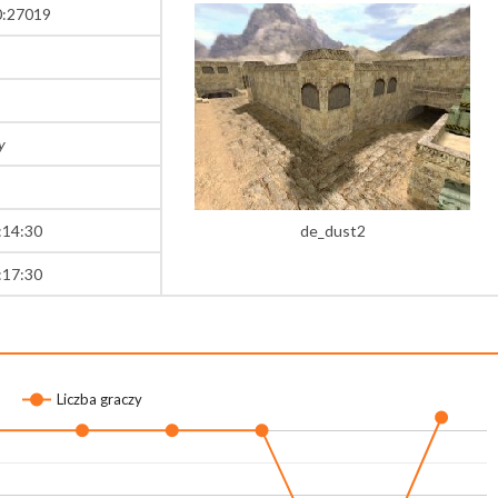
0:27019
y
:14:30
de_dust2
:17:30
Liczba graczy