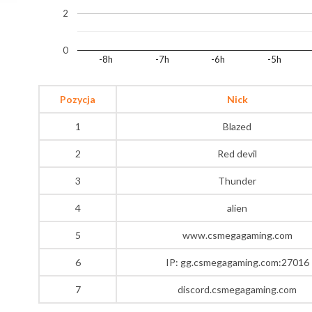
2
0
-8h
-7h
-6h
-5h
Pozycja
Nick
1
Blazed
2
Red devil
3
Thunder
4
alien
5
www.csmegagaming.com
6
IP: gg.csmegagaming.com:27016
7
discord.csmegagaming.com