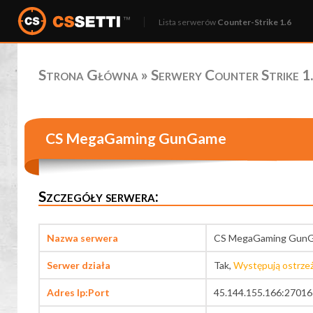
Lista serwerów
Counter-Strike 1.6
Strona Główna
»
Serwery Counter Strike 1.
CS MegaGaming GunGame
Szczegóły serwera:
Nazwa serwera
CS MegaGaming Gun
Serwer działa
Tak,
Występują ostrze
Adres Ip:Port
45.144.155.166:27016