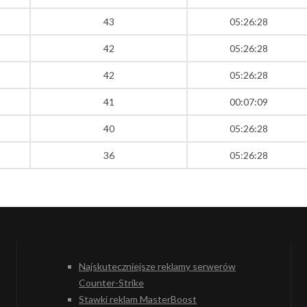
43
05:26:28
42
05:26:28
42
05:26:28
41
00:07:09
40
05:26:28
36
05:26:28
Najskuteczniejsze reklamy serwerów
Counter-Strike
Stawki reklam MasterBoost