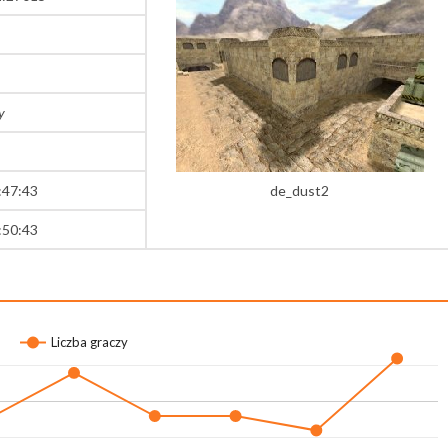
y
:47:43
de_dust2
:50:43
Liczba graczy