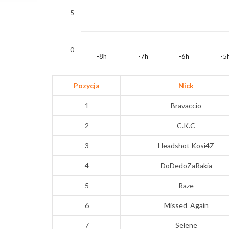
5
0
-8h
-7h
-6h
-5
Pozycja
Nick
1
Bravaccio
2
C.K.C
3
Headshot Kosi4Z
4
DoDedoZaRakia
5
Raze
6
Missed_Again
7
Selene