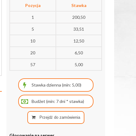
Pozycja
Stawka
1
200,50
5
33,51
10
12,50
20
6,50
57
5,00
Przejdź do zamówienia
Głosowanie na serwer