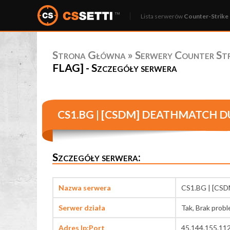
Lista serwerów
Counter-Strike 
Strona Główna
»
Serwery Counter Stri
FLAG] - Szczegóły serwera
CS1.BG | [CSDM] DEATHMATCH D
Szczegóły serwera:
Nazwa serwera
CS1.BG | [CS
Serwer działa
Tak, Brak prob
Adres Ip:Port
45.144.155.11