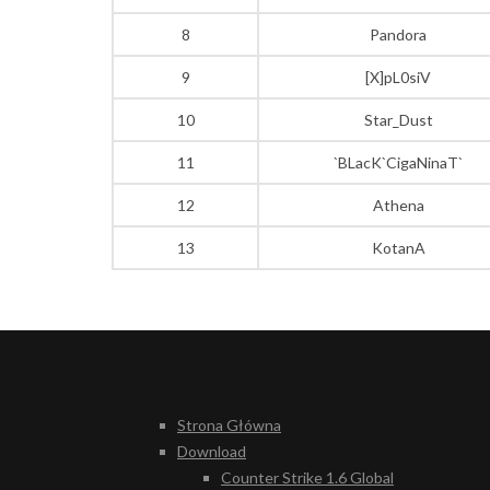
8
Pandora
9
[X]pL0siV
10
Star_Dust
11
`BLacK`CigaNinaT`
12
Athena
13
KotanA
Strona Główna
Download
Counter Strike 1.6 Global