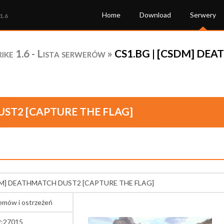
Home
Download
Serwery
1.6
ke 1.6 - Lista serwerów
»
CS1.BG | [CSDM] DE
UST2 [CAPTURE THE FLAG]
DM] DEATHMATCH DUST2 [CAPTURE THE FLAG]
lemów i ostrzeżeń
2:27015