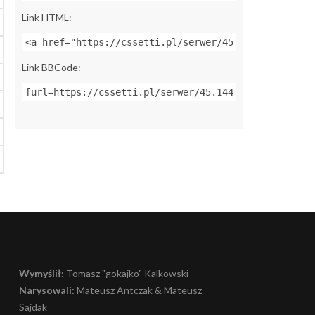
Link HTML:
<a href="https://cssetti.pl/serwer/45.144.155.112:2
Link BBCode:
[url=https://cssetti.pl/serwer/45.144.155.112:27015
Wymyślił:
Tomasz "gokajko" Kalkowski
Narysowali:
Mateusz Antczak & Mateusz
Sajdak