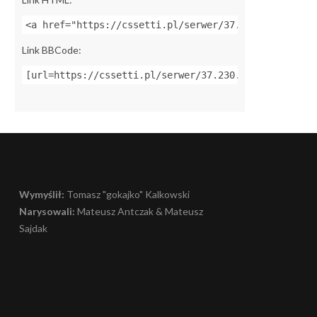
<a href="https://cssetti.pl/serwer/37.230.228.175:2
Link BBCode:
[url=https://cssetti.pl/serwer/37.230.228.175:27015
Wymyślił:
Tomasz "gokajko" Kalkowski
Narysowali:
Mateusz Antczak & Mateusz
Sajdak