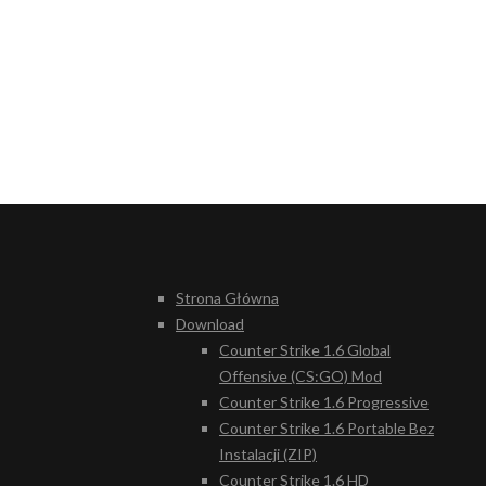
Strona Główna
Download
Counter Strike 1.6 Global
Offensive (CS:GO) Mod
Counter Strike 1.6 Progressive
Counter Strike 1.6 Portable Bez
Instalacji (ZIP)
Counter Strike 1.6 HD