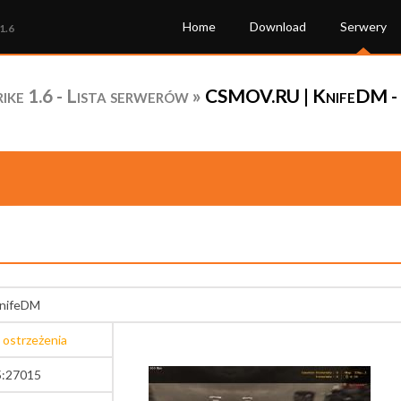
Home
Download
Serwery
1.6
ke 1.6 - Lista serwerów
»
CSMOV.RU | KnifeDM - 
nifeDM
 ostrzeżenia
5:27015