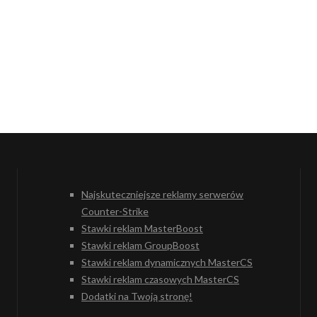
Najskuteczniejsze reklamy serwerów
Counter-Strike
Stawki reklam MasterBoost
Stawki reklam GroupBoost
Stawki reklam dynamicznych MasterCS
Stawki reklam czasowych MasterCS
Dodatki na Twoją stronę!