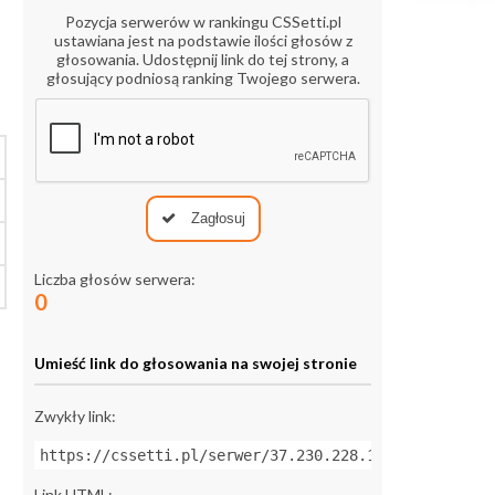
Pozycja serwerów w rankingu CSSetti.pl
ustawiana jest na podstawie ilości głosów z
głosowania. Udostępnij link do tej strony, a
głosujący podniosą ranking Twojego serwera.
Zagłosuj
Liczba głosów serwera:
0
Umieść link do głosowania na swojej stronie
Zwykły link:
https://cssetti.pl/serwer/37.230.228.175:27015
Link HTML: