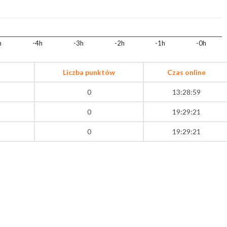
h
-4h
-3h
-2h
-1h
-0h
Liczba punktów
Czas online
0
13:28:59
0
19:29:21
0
19:29:21