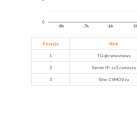
0
-8h
-7h
-6h
-5
Pozycja
Nick
1
TG:@csmovnews
2
Server IP: cs3.csmov.ru
3
Site: CSMOV.ru