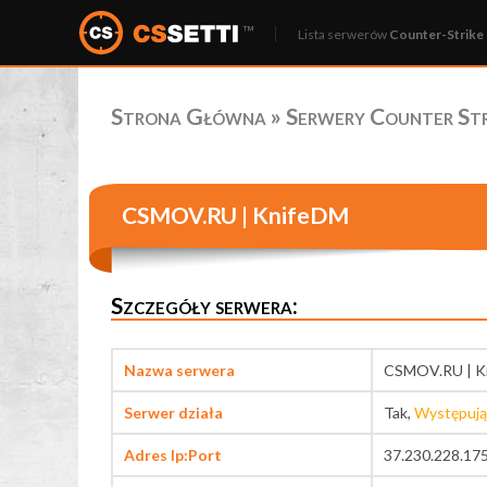
Lista serwerów
Counter-Strike 
Strona Główna
»
Serwery Counter Stri
CSMOV.RU | KnifeDM
Szczegóły serwera:
Nazwa serwera
CSMOV.RU | K
Serwer działa
Tak,
Występują
Adres Ip:Port
37.230.228.17