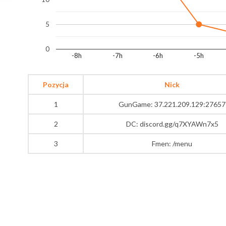
5
0
-8h
-7h
-6h
-5h
Pozycja
Nick
1
GunGame: 37.221.209.129:27657
2
DC: discord.gg/q7XYAWn7x5
3
Fmen: /menu