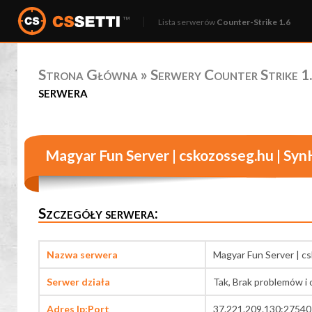
Lista serwerów
Counter-Strike 1.6
Strona Główna
»
Serwery Counter Strike 1.
serwera
Magyar Fun Server | cskozosseg.hu | Syn
Szczegóły serwera:
Nazwa serwera
Magyar Fun Server | c
Serwer działa
Tak, Brak problemów i 
Adres Ip:Port
37.221.209.130:27540