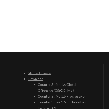
Strona Główna
Download
Counter Strike 1.6 Global
Offensive (CS:GO) Mod
Counter Strike 1.6 Progressive
Counter Strike 1.6 Portable Bez
Instalacji (ZIP)