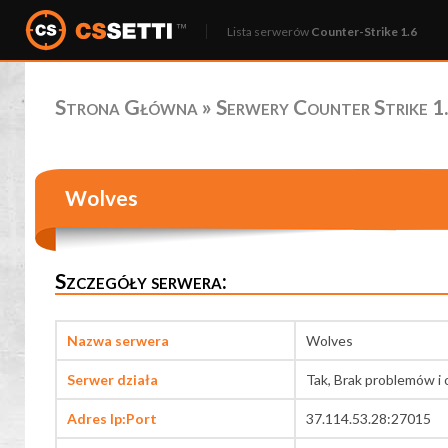
Lista serwerów
Counter-Strike 1.6
Strona Główna
»
Serwery Counter Strike 1.
Wolves
Szczegóły serwera:
Nazwa serwera
Wolves
Serwer działa
Tak, Brak problemów i 
Adres Ip:Port
37.114.53.28:27015