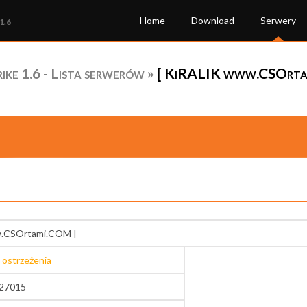
Home
Download
Serwery
1.6
ke 1.6 - Lista serwerów
»
[ KiRALIK www.CSOrtam
w.CSOrtami.COM ]
 ostrzeżenia
:27015