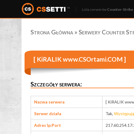
Lista serwerów
Counter-Strike 
Strona Główna
»
Serwery Counter Stri
[ KiRALIK www.CSOrtami.COM ]
Szczegóły serwera:
Nazwa serwera
[ KiRALIK ww
Serwer działa
Tak,
Występują
Adres Ip:Port
217.60.254.17