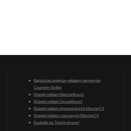
Najskuteczniejsze reklamy serwerów
Counter-Strike
Stawki reklam MasterBoost
Stawki reklam GroupBoost
Stawki reklam dynamicznych MasterCS
Stawki reklam czasowych MasterCS
Dodatki na Twoją stronę!