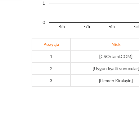
1
0
-8h
-7h
-6h
-5
Pozycja
Nick
1
[CSOrtami.COM]
2
[Uygun fiyatli sunucular
3
[Hemen Kiralayin]