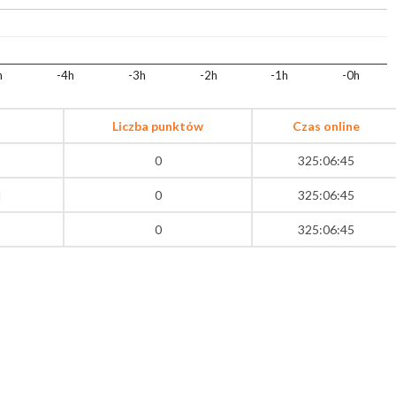
h
-4h
-3h
-2h
-1h
-0h
Liczba punktów
Czas online
0
325:06:45
]
0
325:06:45
0
325:06:45