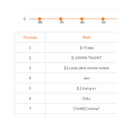
0
-8h
-7h
-6h
-5h
Pozycja
Nick
1
[L+] qqq
2
[L-] AYAN TALENT
3
[L] curaj caine sistem turbat
4
awr
5
[L] d an g e r
6
DyLy
7
[TmW] Cristina*