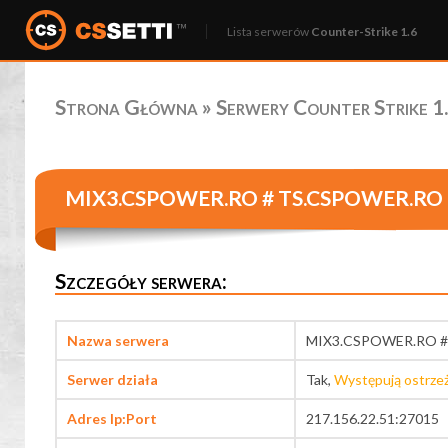
Lista serwerów
Counter-Strike 1.6
Strona Główna
»
Serwery Counter Strike 1.
MIX3.CSPOWER.RO # TS.CSPOWER.RO
Szczegóły serwera:
Nazwa serwera
MIX3.CSPOWER.RO 
Serwer działa
Tak,
Występują ostrze
Adres Ip:Port
217.156.22.51:27015