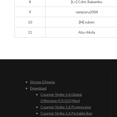
8
[L+] Cdric Bakambu
9
vampyru2004
10
[M] ruben
11
Abz~Mufa
Strona Główna
Download
Counter Strike 1.6 Global
Offensive (CS:GO) Mod
Counter Strike 1.6 Progressive
Counter Strike 1.6 Portable Bez