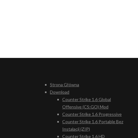
Strona Główna
Download
Counter Strike 1.6 Global
Offensive (CS:GO) Mod
Counter Strike 1.6 Progressive
Counter Strike 1.6 Portable Bez
Instalacji (ZIP)
Counter Strike 1.6 HD