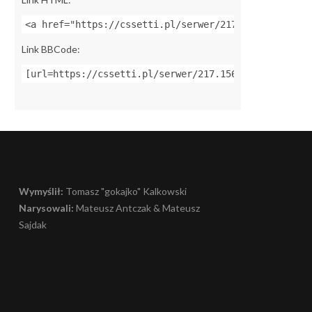
<a href="https://cssetti.pl/serwer/217.156.22.37:27
Link BBCode:
[url=https://cssetti.pl/serwer/217.156.22.37:27015]
Wymyślił:
Tomasz "gokajko" Kalkowski
Narysowali:
Mateusz Antczak & Mateusz
Sajdak