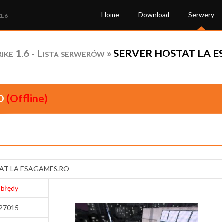
Home
Download
Serwery
1.6
ke 1.6 - Lista serwerów
»
SERVER HOSTAT LA ES
O
(Offline)
AT LA ESAGAMES.RO
 błędy
:27015