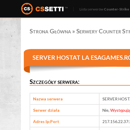
Lista serwerów
Counter-Strike 
Strona Główna
»
Serwery Counter Stri
SERVER HOSTAT LA ESAGAMES.R
Szczegóły serwera:
Nazwa serwera
SERVER HOST
Serwer działa
Nie,
Występują
Adres Ip:Port
217.156.22.37