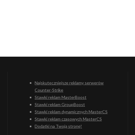
Najskuteczniejsze reklamy serwerów
Counter-Strike
Stawki reklam MasterBoost
Stawki reklam GroupBoost
Stawki reklam dynamicznych MasterCS
Stawki reklam czasowych MasterCS
Dodatki na Twoją stronę!