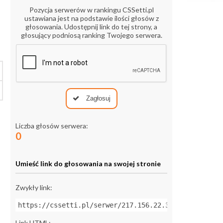
Pozycja serwerów w rankingu CSSetti.pl
ustawiana jest na podstawie ilości głosów z
głosowania. Udostępnij link do tej strony, a
głosujący podniosą ranking Twojego serwera.
Zagłosuj
Liczba głosów serwera:
0
Umieść link do głosowania na swojej stronie
Zwykły link:
https://cssetti.pl/serwer/217.156.22.37:27015
Link HTML: