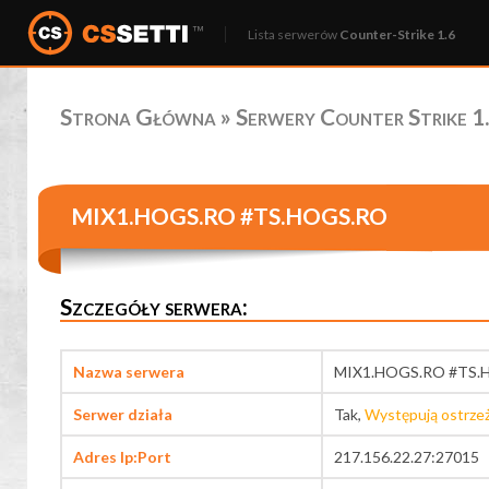
Lista serwerów
Counter-Strike 1.6
Strona Główna
»
Serwery Counter Strike 1.
MIX1.HOGS.RO #TS.HOGS.RO
Szczegóły serwera:
Nazwa serwera
MIX1.HOGS.RO #TS.
Serwer działa
Tak,
Występują ostrze
Adres Ip:Port
217.156.22.27:27015