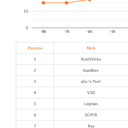
10
0
-8h
-7h
-6h
-5h
Pozycja
Nick
1
Rush|Vicky
2
bujulikes
3
aSu !s Yoo\'
4
V3D
5
Legolas
6
SOPIR
7
Rey