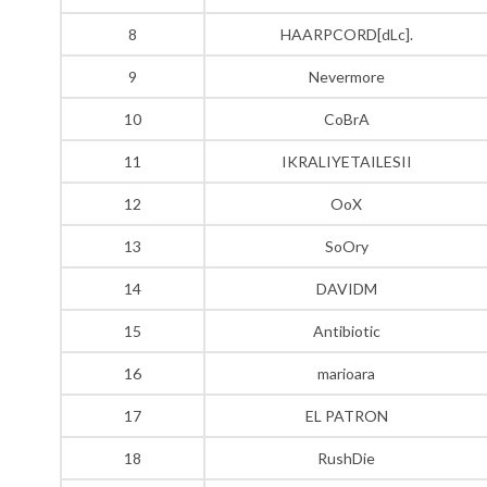
8
HAARPCORD[dLc].
9
Nevermore
10
CoBrA
11
IKRALIYETAILESII
12
OoX
13
SoOry
14
DAVIDM
15
Antibiotic
16
marioara
17
EL PATRON
18
RushDie