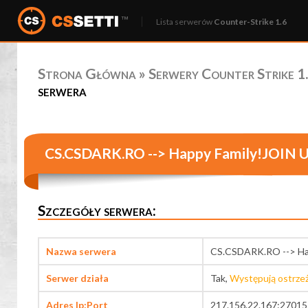
Lista serwerów
Counter-Strike 1.6
Strona Główna
»
Serwery Counter Strike 1.
serwera
CS.CSDARK.RO --> Happy Family!JOIN
Szczegóły serwera:
Nazwa serwera
CS.CSDARK.RO --> Ha
Serwer działa
Tak,
Występują ostrze
Adres Ip:Port
217.156.22.167:27015