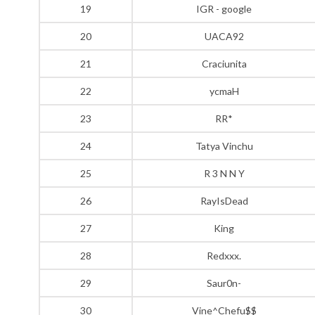
19
IGR - google
20
UACA92
21
Craciunita
22
ycmaH
23
RR*
24
Tatya Vinchu
25
R 3 N N Y
26
RayIsDead
27
King
28
Redxxx.
29
Saur0n-
30
Vine^Chefu$$