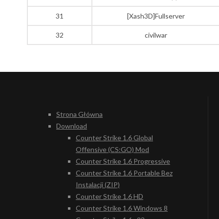
31
[Xash3D]Fullserver
32
civilwar
Strona Główna
Download
Counter Strike 1.6 Global
Offensive (CS:GO) Mod
Counter Strike 1.6 Progressive
Counter Strike 1.6 Portable Bez
Instalacji (ZIP)
Counter Strike 1.6 HD
Counter Strike 1.6 Windows 8