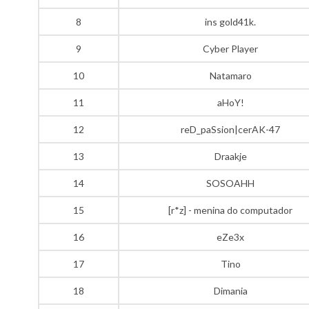
8
ins gold41k.
9
Cyber Player
10
Natamaro
11
aHoY!
12
reD_paSsion|cerAK-47
13
Draakje
14
SOSOAHH
15
[r*z] - menina do computador
16
eZe3x
17
Tino
18
Dimania