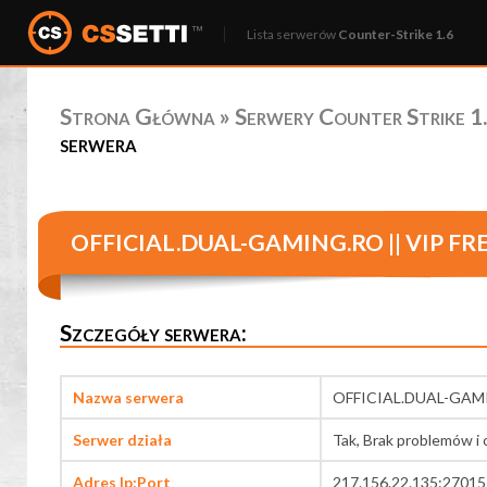
Lista serwerów
Counter-Strike 1.6
Strona Główna
»
Serwery Counter Strike 1.
serwera
OFFICIAL.DUAL-GAMING.RO || VIP FR
Szczegóły serwera:
Nazwa serwera
OFFICIAL.DUAL-GAMI
Serwer działa
Tak, Brak problemów i 
Adres Ip:Port
217.156.22.135:27015