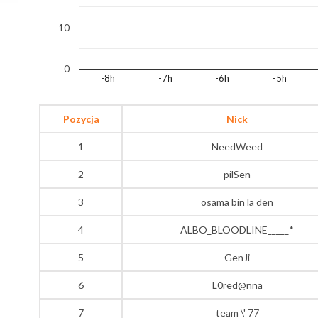
10
0
-8h
-7h
-6h
-5h
Pozycja
Nick
1
NeedWeed
2
pilSen
3
osama bin la den
4
ALBO_BLOODLINE_____*
5
GenJi
6
L0red@nna
7
team \' 77