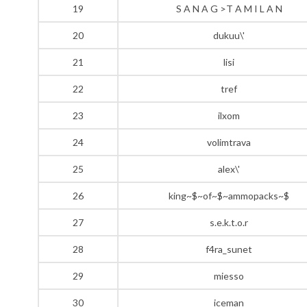
19
S A N A G >T A M I L A N
20
dukuu\'
21
lisi
22
tref
23
ilxom
24
volimtrava
25
alex\'
26
king~$~of~$~ammopacks~$
27
s.e.k.t.o.r
28
f4ra_sunet
29
miesso
30
iceman