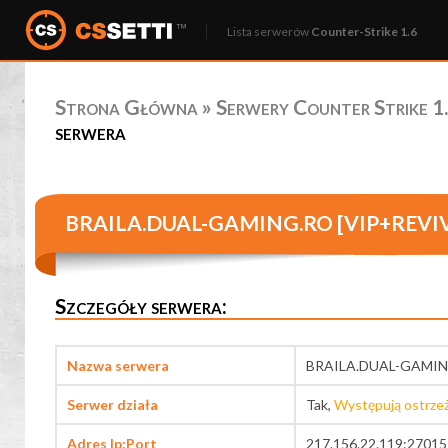
Lista serwerów
Counter-Strike 1.6
Strona Główna
»
Serwery Counter Strike 1.
serwera
BRAILA.DUAL-GAMING.RO [VIP+REVI
Szczegóły serwera:
Nazwa serwera
BRAILA.DUAL-GAMIN
Serwer działa
Tak,
Występują ostrze
Adres Ip:Port
217.156.22.119:27015