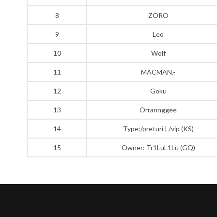
8
ZORO
9
Leo
10
Wolf
11
MACMAN.-
12
Goku
13
Orrannggee
14
Type:/preturi | /vip (KS)
15
Owner: Tr1LuL1Lu (GQ)