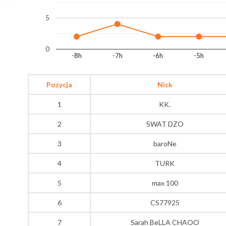
5
0
-8h
-7h
-6h
-5h
Pozycja
Nick
1
KK.
2
SWAT DZO
3
baroNe
4
TURK
5
max 100
6
CS77925
7
Sarah BeLLA CHAOO