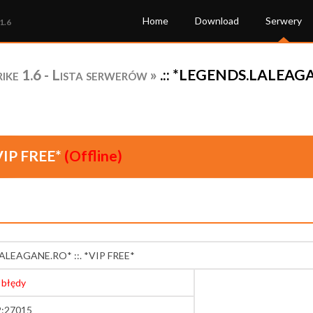
Home
Download
Serwery
1.6
ke 1.6 - Lista serwerów
»
.:: *LEGENDS.LALEAGAN
VIP FREE*
(Offline)
LALEAGANE.RO* ::. *VIP FREE*
 błędy
2:27015