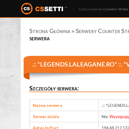
Lista serwerów
Counter-Strike 
Strona Główna
»
Serwery Counter Stri
serwera
.:: *LEGENDS.LALEAGANE.RO* ::. *
Szczegóły serwera:
Nazwa serwera
.:: *LEGENDS.
Serwer działa
Nie,
Występują
Adres Ip:Port
194.48.217.13