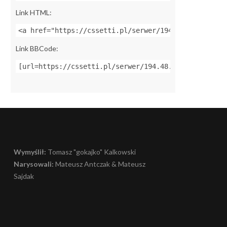
Link HTML:
<a href="https://cssetti.pl/serwer/194.48.217.132:2
Link BBCode:
[url=https://cssetti.pl/serwer/194.48.217.132:27015
Wymyślił:
Tomasz "gokajko" Kalkowski
Narysowali:
Mateusz Antczak & Mateusz
Sajdak