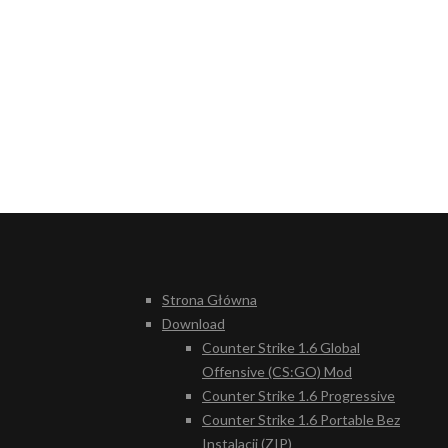
Strona Główna
Download
Counter Strike 1.6 Global
Offensive (CS:GO) Mod
Counter Strike 1.6 Progressive
Counter Strike 1.6 Portable Bez
Instalacji (ZIP)