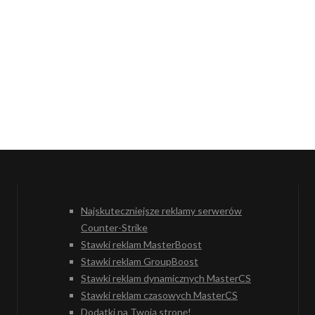
Najskuteczniejsze reklamy serwerów
Counter-Strike
Stawki reklam MasterBoost
Stawki reklam GroupBoost
Stawki reklam dynamicznych MasterCS
Stawki reklam czasowych MasterCS
Dodatki na Twoją stronę!