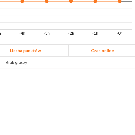
h
-4h
-3h
-2h
-1h
-0h
Liczba punktów
Czas online
Brak graczy