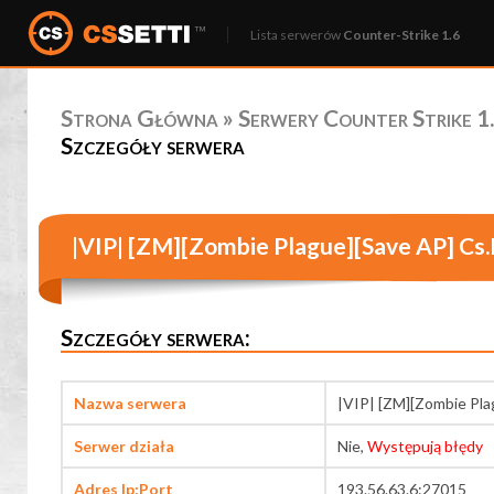
Lista serwerów
Counter-Strike 1.6
Strona Główna
»
Serwery Counter Strike 1.
Szczegóły serwera
|VIP| [ZM][Zombie Plague][Save AP] C
Szczegóły serwera:
Nazwa serwera
|VIP| [ZM][Zombie Pl
Serwer działa
Nie,
Występują błędy
Adres Ip:Port
193.56.63.6:27015