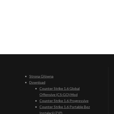
Strona Główna
Download
Counter Strike 1.6 Global
Offensive (CS:GO) Mod
Counter Strike 1.6 Progressive
Counter Strike 1.6 Portable Bez
Instalacji (ZIP)