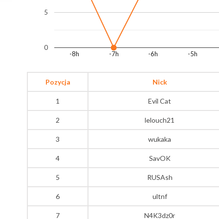
5
0
-8h
-7h
-6h
-5h
Pozycja
Nick
1
Evil Cat
2
lelouch21
3
wukaka
4
SavOK
5
RUSAsh
6
ultnf
7
N4K3dz0r