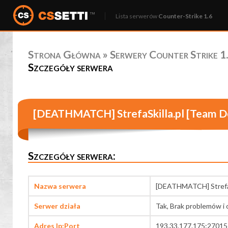
Lista serwerów
Counter-Strike 1.6
Strona Główna
»
Serwery Counter Strike 1.
Szczegóły serwera
[DEATHMATCH] StrefaSkilla.pl [Team 
Szczegóły serwera:
Nazwa serwera
[DEATHMATCH] StrefaS
Serwer działa
Tak, Brak problemów i 
Adres Ip:Port
193.33.177.175:27015