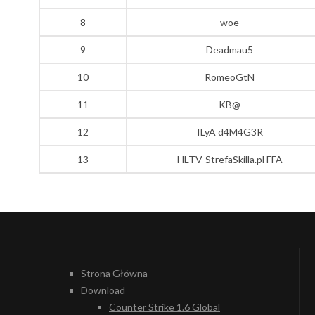
8
woe
9
Deadmau5
10
RomeoGtN
11
KB@
12
ILyA d4M4G3R
13
HLTV-StrefaSkilla.pl FFA
Strona Główna
Download
Counter Strike 1.6 Global