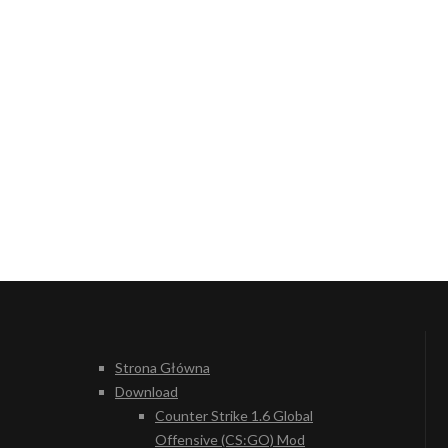
Strona Główna
Download
Counter Strike 1.6 Global
Offensive (CS:GO) Mod