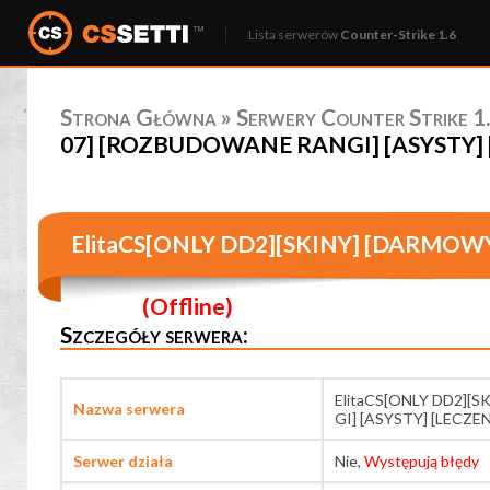
Lista serwerów
Counter-Strike 1.6
Strona Główna
»
Serwery Counter Strike 1.
07] [ROZBUDOWANE RANGI] [ASYSTY] [L
ElitaCS[ONLY DD2][SKINY] [DARMOW
DALE]
(Offline)
Szczegóły serwera:
ElitaCS[ONLY DD2]
Nazwa serwera
GI] [ASYSTY] [LECZEN
Serwer działa
Nie,
Występują błędy