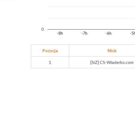
0
-8h
-7h
-6h
-5
Pozycja
Nick
1
[SiZ] CS-Wiaderko.com