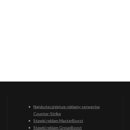
Najskuteczniejsze reklamy serwerów
Counter-Strike
Stawki reklam MasterBoost
Stawki reklam GroupBoost