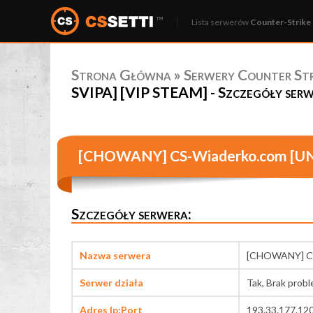
Lista serwerów
Counter-Strike 
Strona Główna
»
Serwery Counter Stri
SVIPA] [VIP STEAM] - Szczegóły ser
[CHOWANY] CS-Wiaderko.com [UN
Szczegóły serwera:
Nazwa serwera
[CHOWANY] CS
Serwer działa
Tak, Brak prob
Adres Ip:Port
193.33.177.12