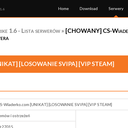
Home
Download
Serwery
1.6
ke 1.6 - Lista serwerów
»
[CHOWANY] CS-Wiade
wera
IKAT] [LOSOWANIE SVIPA] [VIP STEAM]
-Wiaderko.com [UNIKAT] [LOSOWANIE SVIPA] [VIP STEAM]
lemów i ostrzeżeń
0:27015