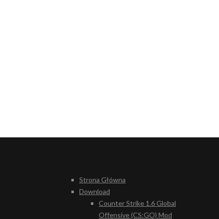
Strona Główna
Download
Counter Strike 1.6 Global
Offensive (CS:GO) Mod