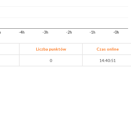
h
-4h
-3h
-2h
-1h
-0h
Liczba punktów
Czas online
0
14:40:51