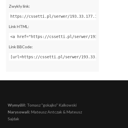
Zwykły link:
https://cssetti.pl/serwer/193.33.177.120:27015
Link HTML:
<a href="https://cssetti.pl/serwer/193.33.177.120:2
Link BBCode:
[url=https://cssetti.pl/serwer/193.33.177.120:27015
Wymyślił:
Tomasz "gokajko" Kalkowski
Narysowali:
Mateusz Antczak & Mateusz
Sajdak