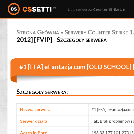
Lista serwerów
Counter-Strike 1.6
Strona Główna
»
Serwery Counter Strike 1.
2012] [FVIP] - Szczegóły serwera
#1 [FFA] eFantazja.com [OLD SCHOOL] 
Szczegóły serwera:
Nazwa serwera
#1 [FFA] eFantazja.c
Serwer działa
Tak, Brak problemów i 
Adres Ip:Port
193.33.177.101:27015