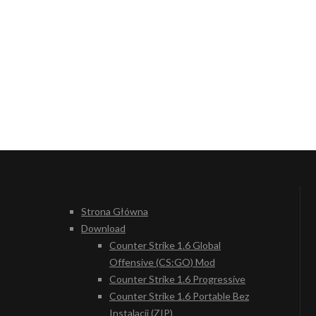
Strona Główna
Download
Counter Strike 1.6 Global
Offensive (CS:GO) Mod
Counter Strike 1.6 Progressive
Counter Strike 1.6 Portable Bez
Instalacji (ZIP)