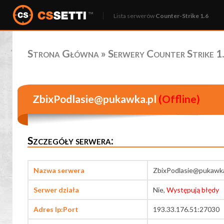
Lista serwerów
Counter-Strike 1.6
Strona Główna
»
Serwery Counter Strike 1.
ZbixPodlasie@pukawka.pl
(Offline)
Szczegóły serwera:
Nazwa serwera
ZbixPodlasie@pukawka
Serwer działa
Nie,
Występują błędy
Adres Ip:Port
193.33.176.51:27030