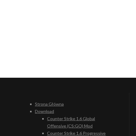
Strona Główna
Download
Counter Strike 1.6 Global
Offensive (CS:GO) Mod
Counter Strike 1.6 Progressive