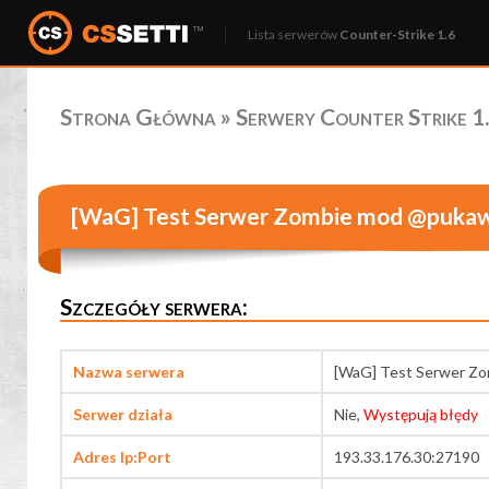
Lista serwerów
Counter-Strike 1.6
Strona Główna
»
Serwery Counter Strike 1.
[WaG] Test Serwer Zombie mod @puka
Szczegóły serwera:
Nazwa serwera
[WaG] Test Serwer Z
Serwer działa
Nie,
Występują błędy
Adres Ip:Port
193.33.176.30:27190