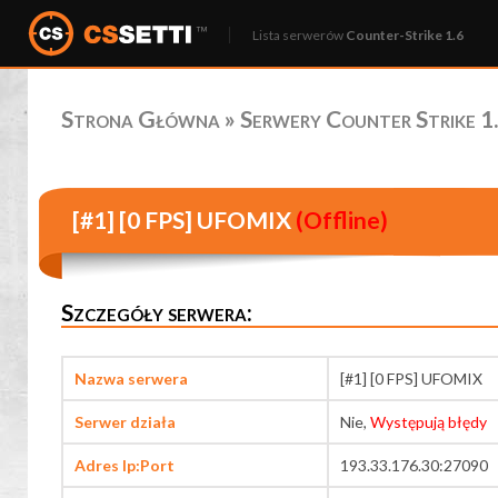
Lista serwerów
Counter-Strike 1.6
Strona Główna
»
Serwery Counter Strike 1.
[#1] [0 FPS] UFOMIX
(Offline)
Szczegóły serwera:
Nazwa serwera
[#1] [0 FPS] UFOMIX
Serwer działa
Nie,
Występują błędy
Adres Ip:Port
193.33.176.30:27090