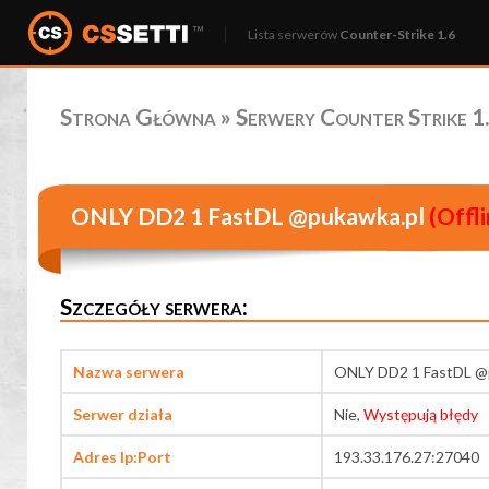
Lista serwerów
Counter-Strike 1.6
Strona Główna
»
Serwery Counter Strike 1.
ONLY DD2 1 FastDL @pukawka.pl
(Offli
Szczegóły serwera:
Nazwa serwera
ONLY DD2 1 FastDL @
Serwer działa
Nie,
Występują błędy
Adres Ip:Port
193.33.176.27:27040