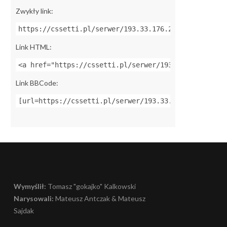
Zwykły link:
https://cssetti.pl/serwer/193.33.176.231:27015
Link HTML:
<a href="https://cssetti.pl/serwer/193.33.176.231:2
Link BBCode:
[url=https://cssetti.pl/serwer/193.33.176.231:27015
Wymyślił:
Tomasz "gokajko" Kalkowski
Narysowali:
Mateusz Antczak & Mateusz
Sajdak