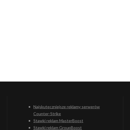
Najskuteczniejsze reklamy serwerów
Counter-Strike
Stawki reklam MasterBoost
Stawki reklam GroupBoost