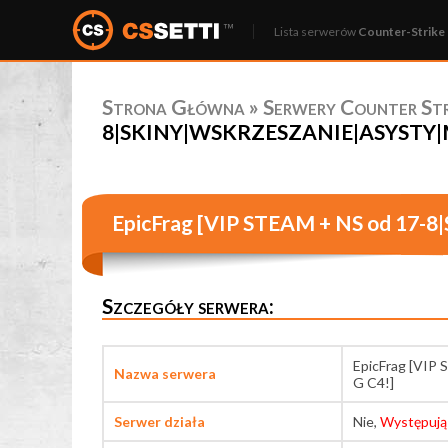
Lista serwerów
Counter-Strike 
Strona Główna
»
Serwery Counter Stri
8|SKINY|WSKRZESZANIE|ASYSTY|MO
EpicFrag [VIP STEAM + NS od 1
Szczegóły serwera:
EpicFrag [VI
Nazwa serwera
G C4!]
Serwer działa
Nie,
Występują