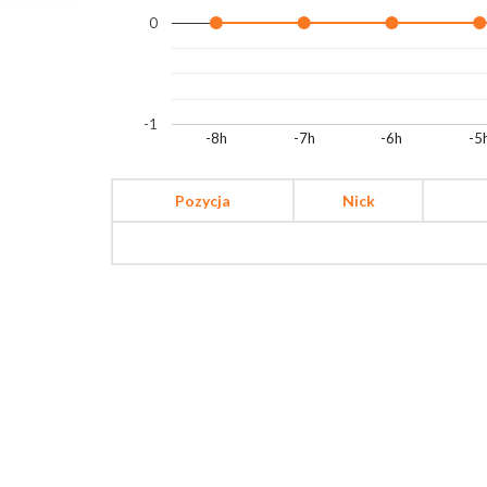
0
-1
-8h
-7h
-6h
-5
Pozycja
Nick