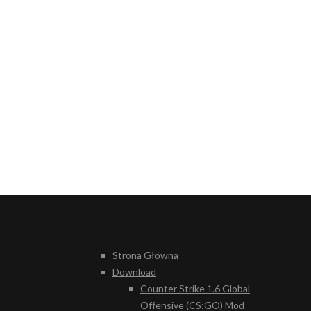
Strona Główna
Download
Counter Strike 1.6 Global
Offensive (CS:GO) Mod