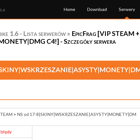
Home
Download
Serwery
1.6
ke 1.6 - Lista serwerów
»
EpicFrag [VIP STEAM +
NETY|DMG C4!] - Szczegóły serwera
7-8|SKINY|WSKRZESZANIE|ASYSTY|MONETY|DM
P STEAM + NS od 17-8|SKINY|WSKRZESZANIE|ASYSTY|MONETY|DM
 błędy