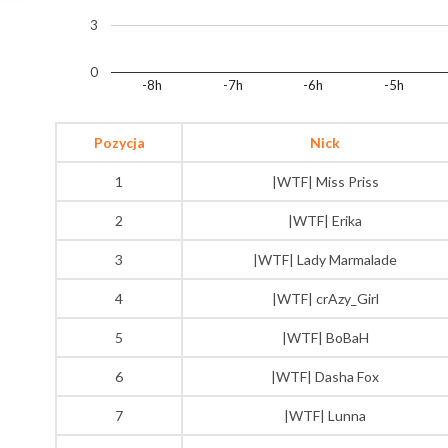
3
0
-8h
-7h
-6h
-5h
Pozycja
Nick
1
|WTF| Miss Priss
2
|WTF| Erika
3
|WTF| Lady Marmalade
4
|WTF| crAzy_Girl
5
|WTF| BoBaH
6
|WTF| Dasha Fox
7
|WTF| Lunna