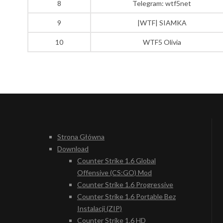
8
Telegram: wtf5net
9
|WTF| SIAMKA
10
WTF5 Olivia
Strona Główna
Download
Counter Strike 1.6 Global
Offensive (CS:GO) Mod
Counter Strike 1.6 Progressive
Counter Strike 1.6 Portable Bez
Instalacji (ZIP)
Counter Strike 1.6 HD