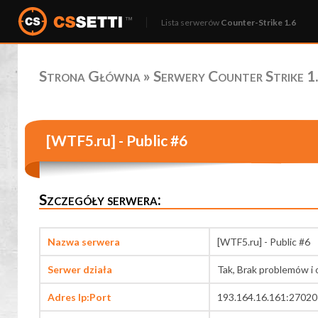
Lista serwerów
Counter-Strike 1.6
Strona Główna
»
Serwery Counter Strike 1.
[WTF5.ru] - Public #6
Szczegóły serwera:
Nazwa serwera
[WTF5.ru] - Public #6
Serwer działa
Tak, Brak problemów i 
Adres Ip:Port
193.164.16.161:27020