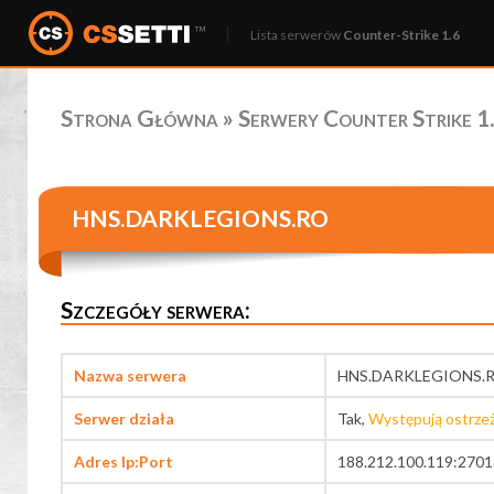
Lista serwerów
Counter-Strike 1.6
Strona Główna
»
Serwery Counter Strike 1.
HNS.DARKLEGIONS.RO
Szczegóły serwera:
Nazwa serwera
HNS.DARKLEGIONS.
Serwer działa
Tak,
Występują ostrze
Adres Ip:Port
188.212.100.119:2701