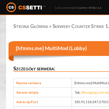
Lista serwerów
Counter-Strike 1.6
Strona Główna
»
Serwery Counter Strike 1.
[hfmms.me] MultiMod (Lobby)
Szczegóły serwera:
Nazwa serwera
[hfmms.me] MultiMod 
Serwer działa
Tak,
Występują ostrze
Adres Ip:Port
185.91.118.247:27015