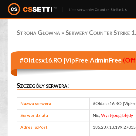
Lista serwerów
Counter-Strike 1.6
Strona Główna
»
Serwery Counter Strike 1.
#Old.csx16.RO |VipFree|AdminFree
(Off
Szczegóły serwera:
Nazwa serwera
#Old.csx16.RO |VipFr
Serwer działa
Nie,
Występują błędy
Adres Ip:Port
185.237.13.199:27015