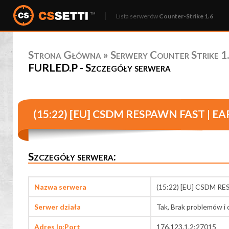
Lista serwerów
Counter-Strike 1.6
Strona Główna
»
Serwery Counter Strike 1.
FURLED.P - Szczegóły serwera
(15:22) [EU] CSDM RESPAWN FAST | EA
Szczegóły serwera:
Nazwa serwera
(15:22) [EU] CSDM R
Serwer działa
Tak, Brak problemów i 
Adres Ip:Port
176.123.1.2:27015