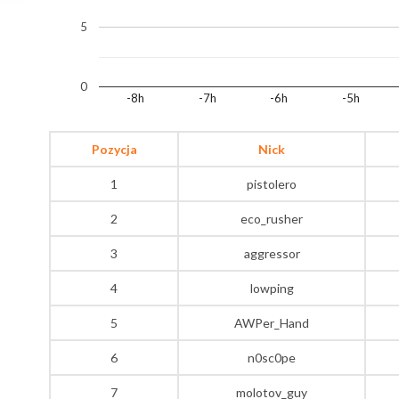
5
0
-8h
-7h
-6h
-5h
Pozycja
Nick
1
pistolero
2
eco_rusher
3
aggressor
4
lowping
5
AWPer_Hand
6
n0sc0pe
7
molotov_guy