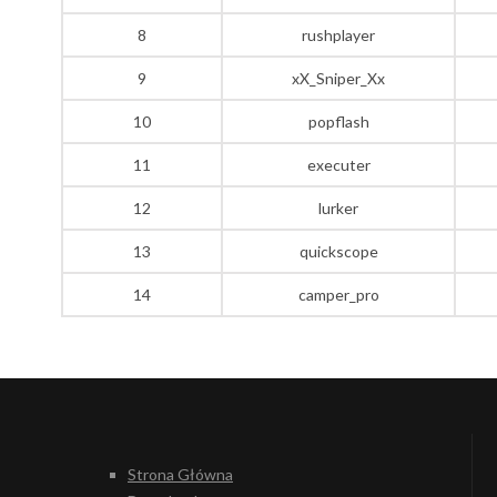
8
rushplayer
9
xX_Sniper_Xx
10
popflash
11
executer
12
lurker
13
quickscope
14
camper_pro
Strona Główna