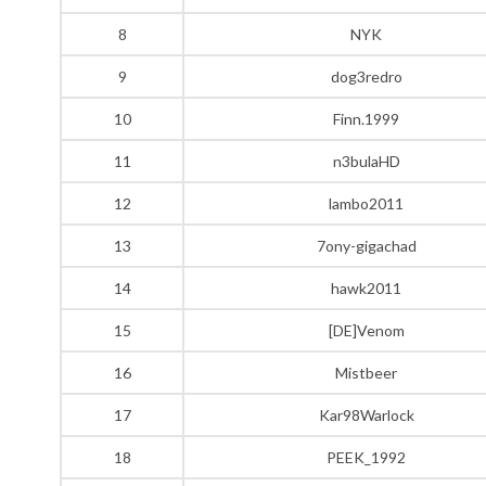
8
NYK
9
dog3redro
10
Finn.1999
11
n3bulaHD
12
lambo2011
13
7ony-gigachad
14
hawk2011
15
[DE]Venom
16
Mistbeer
17
Kar98Warlock
18
PEEK_1992