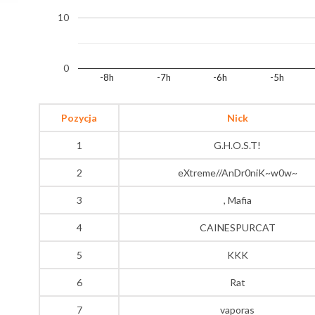
10
0
-8h
-7h
-6h
-5h
Pozycja
Nick
1
G.H.O.S.T!
2
eXtreme//AnDr0niK~w0w~
3
, Mafia
4
CAINESPURCAT
5
KKK
6
Rat
7
vaporas