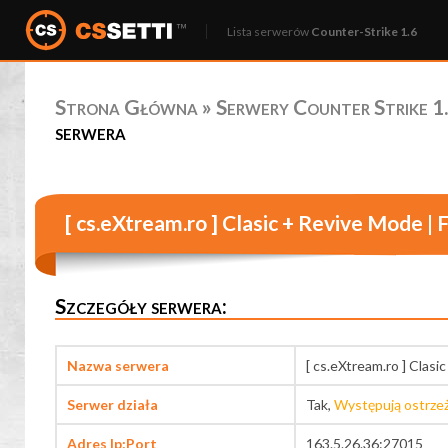
Lista serwerów
Counter-Strike 1.6
Strona Główna
»
Serwery Counter Strike 1.
serwera
[ cs.eXtream.ro ] Clasic + Revive Mode |
Szczegóły serwera:
Nazwa serwera
[ cs.eXtream.ro ] Clas
Serwer działa
Tak,
Występują ostrze
Adres Ip:Port
163.5.26.36:27015