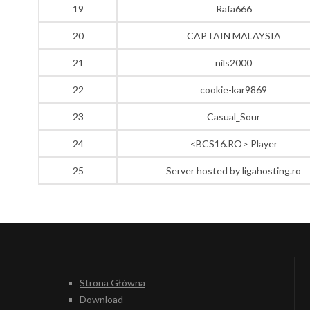
19
Rafa666
20
CAPTAIN MALAYSIA
21
nils2000
22
cookie-kar9869
23
Casual_Sour
24
<BCS16.RO> Player
25
Server hosted by ligahosting.ro
Strona Główna
Download