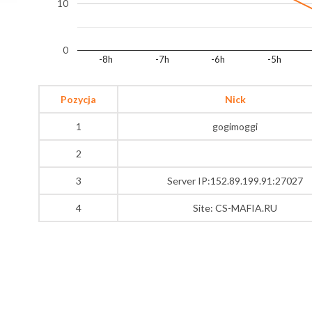
10
0
-8h
-7h
-6h
-5h
Pozycja
Nick
1
gogimoggi
2
3
Server IP:152.89.199.91:27027
4
Site: CS-MAFIA.RU