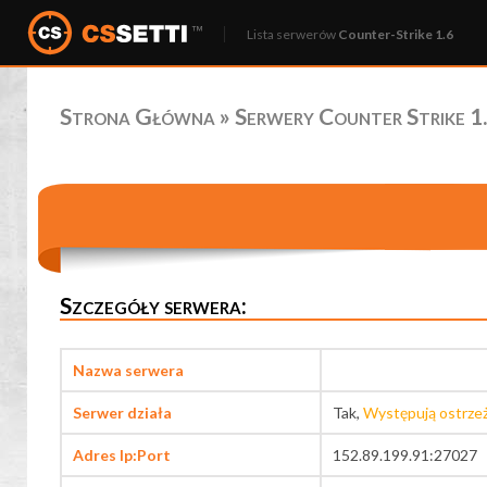
Lista serwerów
Counter-Strike 1.6
Strona Główna
»
Serwery Counter Strike 1.
Szczegóły serwera:
Nazwa serwera
Serwer działa
Tak,
Występują ostrze
Adres Ip:Port
152.89.199.91:27027