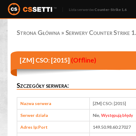
Lista serwerów
Counter-Strike 1.6
Strona Główna
»
Serwery Counter Strike 1.
[ZM] CSO: [2015]
(Offline)
Szczegóły serwera:
Nazwa serwera
[ZM] CSO: [2015]
Serwer działa
Nie,
Występują błędy
Adres Ip:Port
149.50.98.60:27027