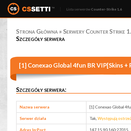
Lista serwerów
Counter-Strike 1.6
Strona Główna
»
Serwery Counter Strike 1.
Szczegóły serwera
[1] Conexao Global 4fun BR VIP[Skins +
Szczegóły serwera:
Nazwa serwera
[1] Conexao Global 4f
Serwer działa
Tak,
Występują ostrze
Adres Ip:Port
147.15.90.160:27015