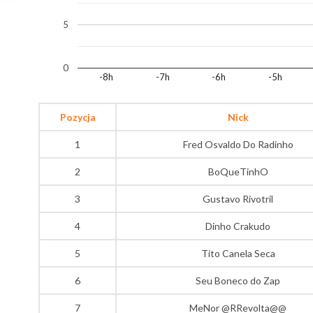
5
0
-8h
-7h
-6h
-5h
Pozycja
Nick
1
Fred Osvaldo Do Radinho
2
BoQueTinhO
3
Gustavo Rivotril
4
Dinho Crakudo
5
Tito Canela Seca
6
Seu Boneco do Zap
7
MeNor @RRevolta@@