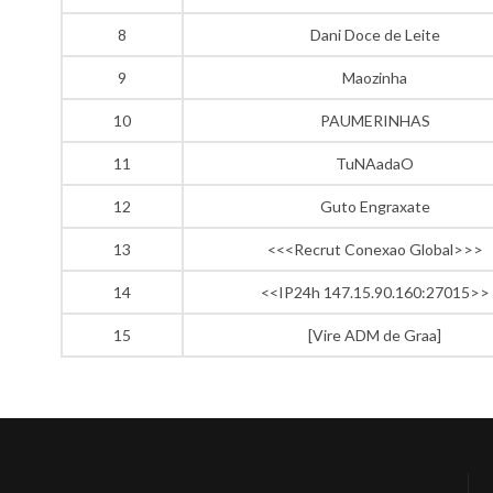
8
Dani Doce de Leite
9
Maozinha
10
PAUMERINHAS
11
TuNAadaO
12
Guto Engraxate
13
<<<Recrut Conexao Global>>>
14
<<IP24h 147.15.90.160:27015>>
15
[Vire ADM de Graa]