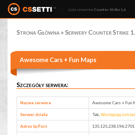
Lista serwerów
Counter-Strike 1.6
Strona Główna
»
Serwery Counter Strike 1.
Awesome Cars + Fun Maps
Szczegóły serwera:
Nazwa serwera
Awesome Cars + Fun 
Serwer działa
Tak,
Występują ostrze
Adres Ip:Port
135.125.238.196:2701