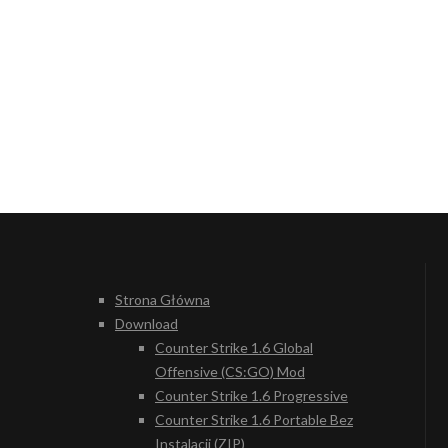
Strona Główna
Download
Counter Strike 1.6 Global
Offensive (CS:GO) Mod
Counter Strike 1.6 Progressive
Counter Strike 1.6 Portable Bez
Instalacji (ZIP)