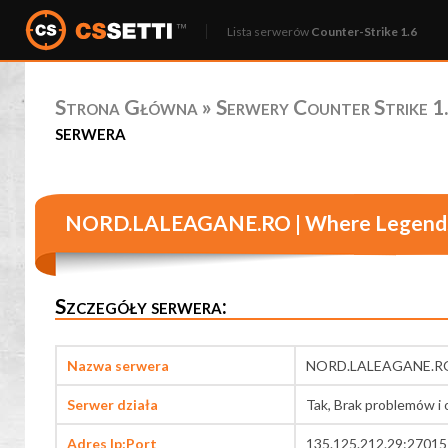
Lista serwerów
Counter-Strike 1.6
Strona Główna
»
Serwery Counter Strike 1.
serwera
NORD.LALEAGANE.RO | Where Legends
Szczegóły serwera:
Nazwa serwera
NORD.LALEAGANE.RO 
Serwer działa
Tak, Brak problemów i 
Adres Ip:Port
135.125.212.29:27015