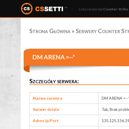
Lista serwerów
Counter-Strike 
Strona Główna
»
Serwery Counter Stri
DM ARENA =--*
Szczegóły serwera:
Nazwa serwera
DM ARENA =--
Serwer działa
Tak, Brak prob
Adres Ip:Port
135.125.156.1