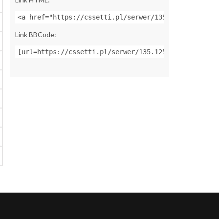
<a href="https://cssetti.pl/serwer/135.125.156.196:
Link BBCode:
[url=https://cssetti.pl/serwer/135.125.156.196:2702