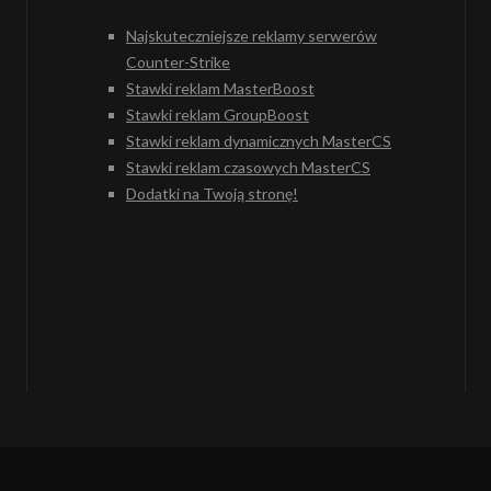
Najskuteczniejsze reklamy serwerów
Counter-Strike
Stawki reklam MasterBoost
Stawki reklam GroupBoost
Stawki reklam dynamicznych MasterCS
Stawki reklam czasowych MasterCS
Dodatki na Twoją stronę!