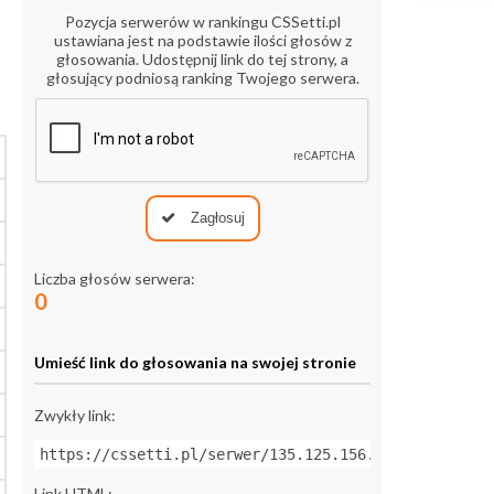
Pozycja serwerów w rankingu CSSetti.pl
ustawiana jest na podstawie ilości głosów z
głosowania. Udostępnij link do tej strony, a
głosujący podniosą ranking Twojego serwera.
Zagłosuj
Liczba głosów serwera:
0
Umieść link do głosowania na swojej stronie
Zwykły link:
https://cssetti.pl/serwer/135.125.156.196:27025
Link HTML: