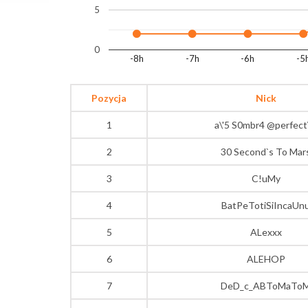
5
0
-8h
-7h
-6h
-5
Pozycja
Nick
1
a\'5 S0mbr4 @perfect
2
30 Second`s To Mar
3
C!uMy
4
BatPeTotiSiIncaUn
5
ALexxx
6
ALEHOP
7
DeD_c_ABToMaTo