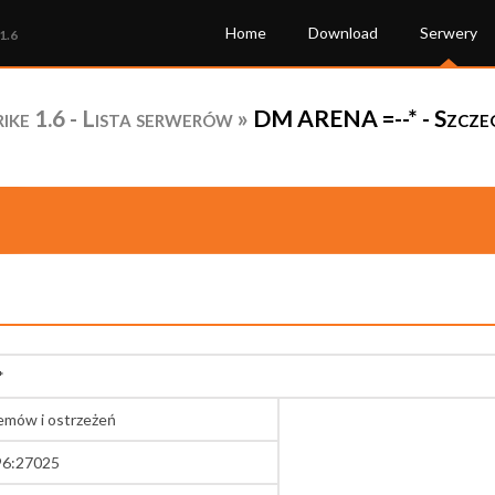
Home
Download
Serwery
1.6
ke 1.6 - Lista serwerów
»
DM ARENA =--* - Szcze
*
lemów i ostrzeżeń
96:27025