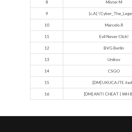
8
Mister M
9
|c.A| \'Cyber_The_Lege
10
Marcelo.R
11
Evil Never Click!
12
BVG Berlin
13
Unikov
14
CSGO
15
[DM] UKUCAJTE /rad
16
[DM] ANTI CHEAT | WH