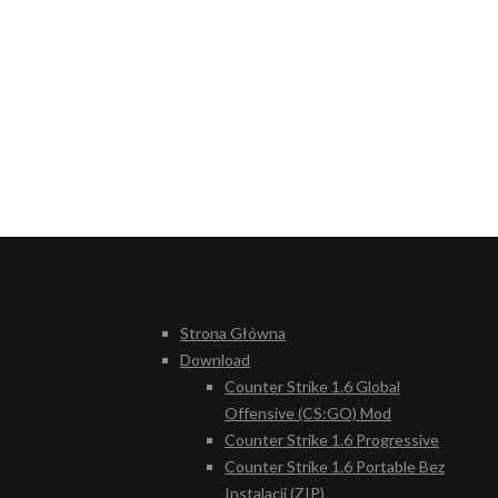
Strona Główna
Download
Counter Strike 1.6 Global
Offensive (CS:GO) Mod
Counter Strike 1.6 Progressive
Counter Strike 1.6 Portable Bez
Instalacji (ZIP)