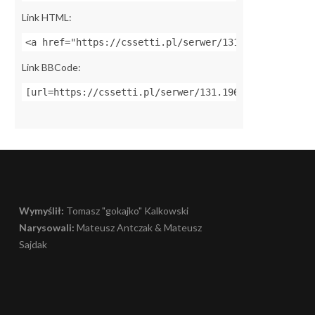
Link HTML:
<a href="https://cssetti.pl/serwer/131.196.198.33:2
Link BBCode:
[url=https://cssetti.pl/serwer/131.196.198.33:27244
Wymyślił:
Tomasz "gokajko" Kalkowski
Narysowali:
Mateusz Antczak & Mateusz
Sajdak