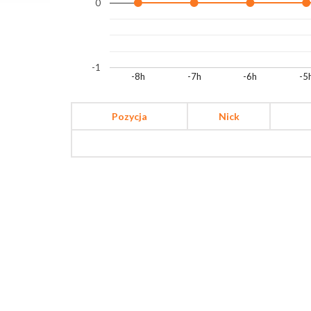
0
-1
-8h
-7h
-6h
-5
Pozycja
Nick