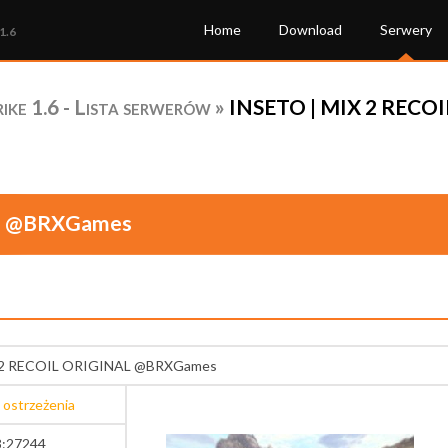
Home
Download
Serwery
1.6
ke 1.6 - Lista serwerów
»
INSETO | MIX 2 RECO
AL @BRXGames
 2 RECOIL ORIGINAL @BRXGames
 ostrzeżenia
3:27244