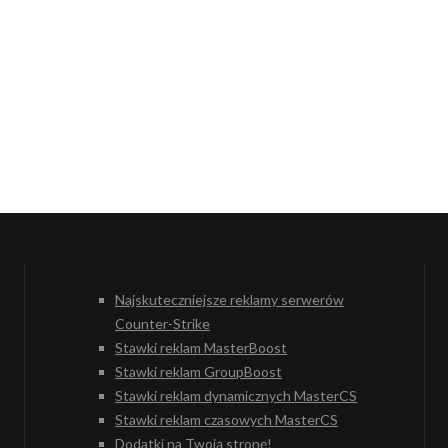
Najskuteczniejsze reklamy serwerów
Counter-Strike
Stawki reklam MasterBoost
Stawki reklam GroupBoost
Stawki reklam dynamicznych MasterCS
Stawki reklam czasowych MasterCS
Dodatki na Twoją stronę!