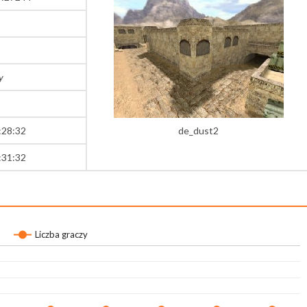
y
:28:32
de_dust2
:31:32
Liczba graczy