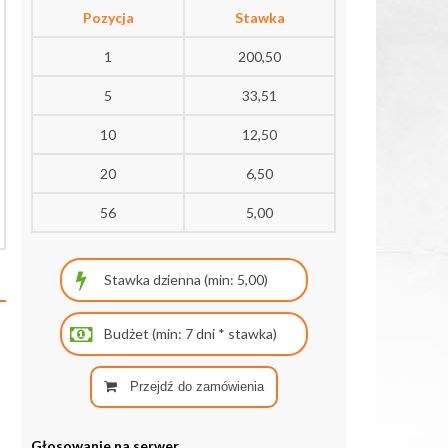
Pozycja
Stawka
1
200,50
5
33,51
10
12,50
20
6,50
56
5,00
Przejdź do zamówienia
Głosowanie na serwer