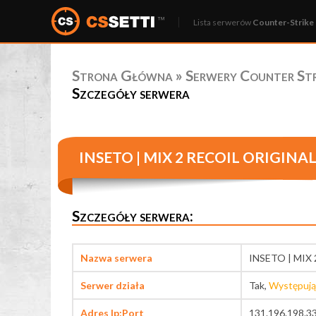
Lista serwerów
Counter-Strike 
Strona Główna
»
Serwery Counter Stri
Szczegóły serwera
INSETO | MIX 2 RECOIL ORIGIN
Szczegóły serwera:
Nazwa serwera
INSETO | MIX
Serwer działa
Tak,
Występują
Adres Ip:Port
131.196.198.3