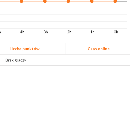
h
-4h
-3h
-2h
-1h
-0h
Liczba punktów
Czas online
Brak graczy