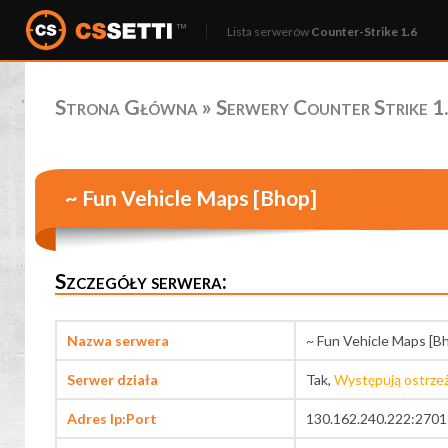
Lista serwerów
Counter-Strike 1.6
Strona Główna
»
Serwery Counter Strike 1.
~ Fun Vehicle Maps [Bhop]
Szczegóły serwera:
Nazwa serwera
~ Fun Vehicle Maps [B
Serwer działa
Tak,
Występują ostrze
Adres Ip:Port
130.162.240.222:2701