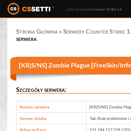
Lista serwerów
Counter-Strike 1.6
Strona Główna
»
Serwery Counter Strike 1.
serwera
[KR|S/NS] Zombie Plague [FreeSkin/Inf
Szczegóły serwera:
Nazwa serwera
[KR|S/NS] Zombie Plag
Serwer działa
Tak, Brak problemów i 
Adres Ip:Port
121.184.127.229:2701