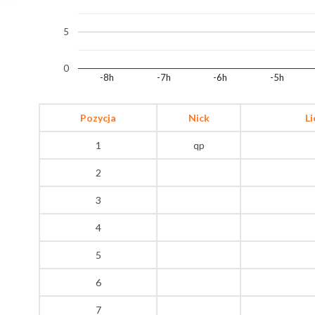
5
0
-8h
-7h
-6h
-5h
Pozycja
Nick
L
1
qp
2
3
4
5
6
7